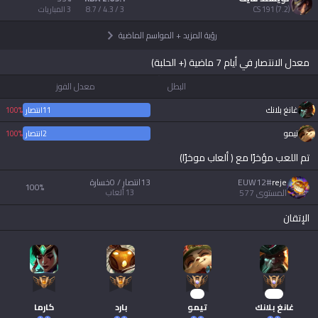
)
7.2
(
191
CS
3 / 4.3 / 8.7
3
المباريات
Tiếng Việt
رؤية المزيد
+
المواسم الماضية
معدل الانتصار في أيام 7 ماضية (+ الحلبة)
البطل
معدل الفوز
غانغ بلانك
11
انتصار
0
100%
خسار
تيمو
2
انتصار
0
100%
خسار
تم اللعب مؤخرًا مع ( ألعاب موخرًا)
reje
#
EUW12
13انتصار / 0خسارة
100
%
المستوى
577
13
ألعاب
الإتقان
91
136
غانغ بلانك
تيمو
بارد
كارما