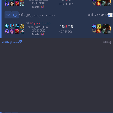
CS
307
(10)
8.50:1 KDA
18
master
32دقيقة 34ثانية
قبل 5 أيام
نصر
مصنف فردي/زوجي
 Games
معركة المسار
70
30
:
13
/
5
/
13
مشاركة/قتل
60
%
CS
257
(7.9)
5.20:1 KDA
18
master
إعلانات
حذف الإعلانات