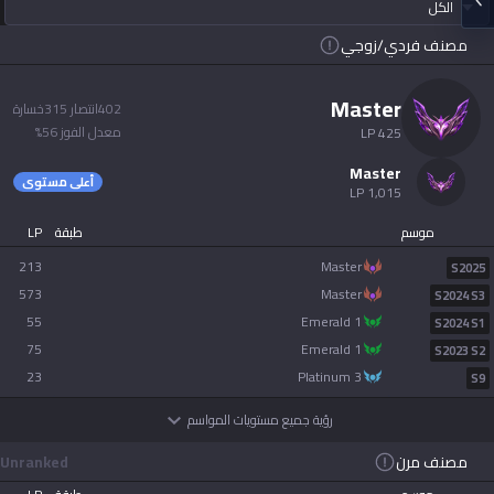
الكل
Soon
Beta
2XKO
Diablo 4
مصنف فردي/زوجي
español
Soon
Time Takers
master
402
انتصار
315
خسارة
Nederlands
معدل الفوز
56
%
LP
425
Services
master
dansk
أعلى مستوى
LP
1,015
New
موسم
طبقة
LP
Svenska
Esports
TalkG
Duo
Games
Desktop
213
master
New
S2025
573
master
S2024 S3
Norsk
55
emerald 1
Streamer
Gigs
S2024 S1
Overlay
75
emerald 1
S2023 S2
русский язык
23
platinum 3
S9
Apps
رؤية جميع مستويات المواسم
magyar
OP.GG for Mobile
مصنف مرن
Unranked
suomi