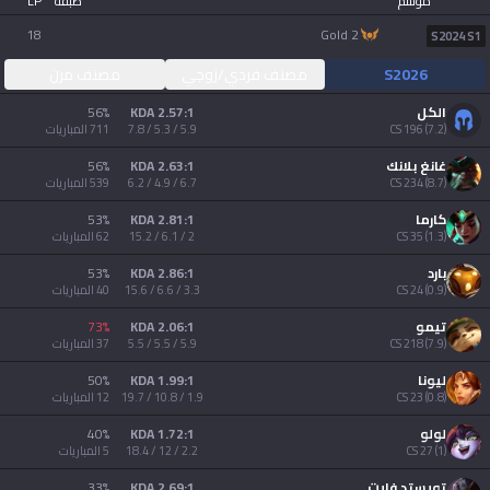
موسم
طبقة
LP
AllT
18
gold 2
S2024 S1
Türkçe
Valorant
S2026
مصنف فردي/زوجي
مصنف مرن
Gigs
الكل
2.57:1 KDA
%
56
limba română
)
7.2
(
196
CS
5.9 / 5.3 / 7.8
711
المباريات
TalkG
غانغ بلانك
2.63:1 KDA
%
56
português
)
8.7
(
234
CS
6.7 / 4.9 / 6.2
539
المباريات
Esports
كارما
2.81:1 KDA
%
53
简体中文
)
1.3
(
35
CS
2 / 6.1 / 15.2
62
المباريات
بارد
2.86:1 KDA
%
53
)
0.9
(
24
CS
3.3 / 6.6 / 15.6
40
المباريات
繁體中文
تيمو
2.06:1 KDA
%
73
)
7.9
(
218
CS
5.9 / 5.5 / 5.5
37
المباريات
српски језик
ليونا
1.99:1 KDA
%
50
)
0.8
(
23
CS
1.9 / 10.8 / 19.7
12
المباريات
italiano
لولو
1.72:1 KDA
%
40
)
1
(
27
CS
2.2 / 12 / 18.4
5
المباريات
ไทย
تويستد فايت
2.69:1 KDA
%
33