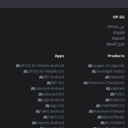
OP.GG
عن OP.GG
الشركة
المدونة
تاريخ الشعار
Apps
Products
OP.GG for Mobile Android
League of Legends
OP.GG for Mobile iOS
Teamfight Tactics
AllT Android
Palworld
AllT iOS
Pokémon Champions
Valorant Android
Valorant
Valorant iOS
PUBG
Gigs Android
ROBLOX
Gigs iOS
OVERWATCH2
TalkG Android
Pokémon Pokopia
TalkG iOS
Marvel Rivals
Esports Android
Arc Raiders