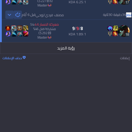
CS
227
(8.6)
6.25:1 KDA
17
master
36دقيقة 30ثانية
قبل 6 أيام
نصر
مصنف فردي/زوجي
 Games
معركة المسار
46
54
:
9
/
9
/
8
مشاركة/قتل
46
%
CS
292
(8)
1.89:1 KDA
18
master
رؤية المزيد
إعلانات
حذف الإعلانات