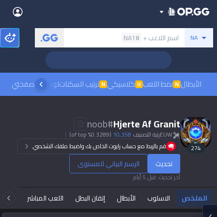
Back
بحث عن المستدعي
اسم اللاعب +
#NA1
NA
Sign in
العربية
Stats
Teamfight Tactics
League of Legends
Language
English
Preferred
الأبطال
نمط اللعب
كلاسيكي
ترتيب السكنات
لوحات الصدارة
صفحتي
مشاهدة
N
U
N
Pokémon Champions
Palworld
العربية
한국어
PUBG
Valorant
noob
#
Hjerte Af Granit
日本語
EUW
رتبة التصنيف
10,358
(0.3289% of top)
Dark mode
Beta
OVERWATCH2
ROBLOX
قم بالربط مع حساب رايوت الخاص بك واضبط ملفك الشخصي.
274
język polski
Beta
Beta
تحديث
الرسم البياني للمستوى
Marvel Rivals
Pokémon Pokopia
Sign in
آخر تحديث
:
قبل 5 أيام
Beta
Beta
français
Slay The Spire 2
Arc Raiders
الملخص
الاسلوب
الأبطال
إتقان البطل
اللعب المباشر
تاك
Beta
Beta
Fortnite
Counter Strike 2
Deutsch