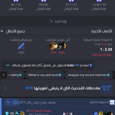
نقاط الإتقان
نقاط الإتقان
نقاط الإتقان
نقاط الإتقان
رؤية المزيد
الألعاب الأخيرة
13لعبة 13انتصار 0خسارة}
أعلى معدل الانتصارات
دور مفضّل (مصنّف)
11.8
/
5.9
/
8.2
: 1
3.39
100
%
100
%
100
%
مشاركة/قتل
48
%
استخدم
OP
نقاط
للحصول على تفصيل أكثر دقة لمستوى قدراتك.
m luck lately?
What is my skill level?
Analyze my recent matches.
التحديث
ملاحظات التحديث التي لا ينبغي تفويتها
BETA
16.15
30دقيقة 36ثانية
قبل 5 أيام
نصر
مصنف فردي/زوجي
 Games
معركة المسار
53
47
:
8
/
2
/
9
مشاركة/قتل
52
%