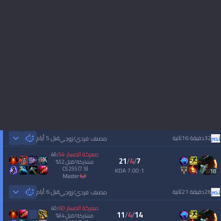
32دقيقة 16ثانية
قبل 5 أيام
نصر
مصنف فردي/زوجي
 Games
معركة المسار
54
46
:
21
/
4
/
7
مشاركة/قتل
52
%
CS
255
(7.9)
7.00:1 KDA
18
master
26دقيقة 21ثانية
قبل 6 أيام
نصر
مصنف فردي/زوجي
 Games
معركة المسار
60
40
:
11
/
4
/
14
مشاركة/قتل
64
%