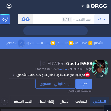
Back
بحث عن المستدعي
اسم اللاعب +
#NA1
NA
Sign in
العربية
Stats
Teamfight Tactics
League of Legends
Language
English
Preferred
الأبطال
نمط اللعب
كلاسيكي
ترتيب السكنات
لوحات الصدارة
صفحتي
مشاهدة
N
U
N
Pokémon Champions
Palworld
العربية
한국어
PUBG
Valorant
EUWES
#
Gustaf5588
日本語
EUW
رتبة التصنيف
4,894
(0.1557% of top)
Dark mode
Beta
OVERWATCH2
ROBLOX
قم بالربط مع حساب رايوت الخاص بك واضبط ملفك الشخصي.
160
język polski
Beta
Beta
تحديث
الرسم البياني للمستوى
Marvel Rivals
Pokémon Pokopia
Sign in
آخر تحديث
:
قبل يومين
Beta
Beta
français
Slay The Spire 2
Arc Raiders
الملخص
الاسلوب
الأبطال
إتقان البطل
اللعب المباشر
تاك
Beta
Beta
Fortnite
Counter Strike 2
Deutsch