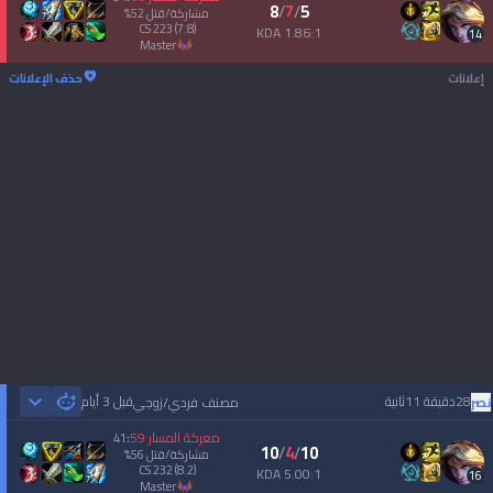
8
/
7
/
5
مشاركة/قتل
52
%
CS
223
(7.8)
1.86:1 KDA
14
master
إعلانات
حذف الإعلانات
28دقيقة 11ثانية
قبل 3 أيام
نصر
مصنف فردي/زوجي
 Games
معركة المسار
59
41
:
10
/
4
/
10
مشاركة/قتل
56
%
CS
232
(8.2)
5.00:1 KDA
16
master