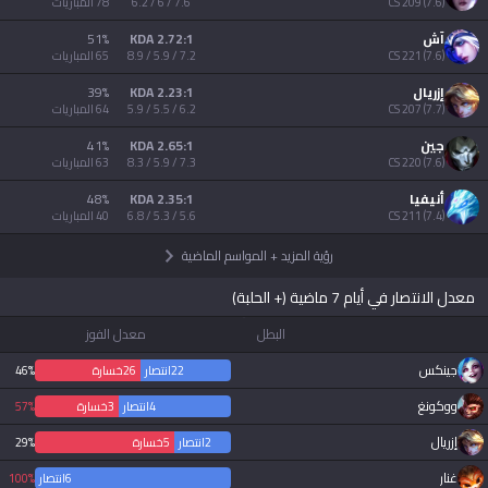
)
7.6
(
209
CS
7.6 / 6 / 6.2
78
المباريات
AllT
آش
2.72:1 KDA
%
51
Türkçe
)
7.6
(
221
CS
Valorant
7.2 / 5.9 / 8.9
65
المباريات
إزريال
2.23:1 KDA
%
39
Gigs
)
7.7
(
207
CS
6.2 / 5.5 / 5.9
64
المباريات
limba română
جين
2.65:1 KDA
%
41
TalkG
)
7.6
(
220
CS
7.3 / 5.9 / 8.3
63
المباريات
português
أنيفيا
2.35:1 KDA
%
48
Esports
)
7.4
(
211
CS
5.6 / 5.3 / 6.8
40
المباريات
简体中文
رؤية المزيد
+
المواسم الماضية
繁體中文
معدل الانتصار في أيام 7 ماضية (+ الحلبة)
البطل
معدل الفوز
српски језик
جينكس
22
انتصار
26
خسارة
46%
ووكونغ
4
انتصار
3
خسارة
57%
italiano
إزريال
2
انتصار
5
خسارة
29%
غنار
ไทย
6
انتصار
0
100%
خسار