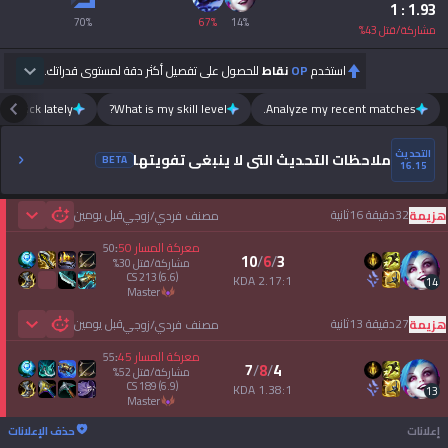
: 1
1.93
70
%
67
%
14
%
مشاركة/قتل
43
%
استخدم
OP
نقاط
للحصول على تفصيل أكثر دقة لمستوى قدراتك.
m luck lately?
What is my skill level?
Analyze my recent matches.
التحديث
ملاحظات التحديث التي لا ينبغي تفويتها
BETA
16.15
32دقيقة 16ثانية
قبل يومين
هزيمة
مصنف فردي/زوجي
 Games
معركة المسار
50
50
:
10
/
6
/
3
مشاركة/قتل
30
%
CS
213
(6.6)
2.17:1 KDA
14
master
27دقيقة 13ثانية
قبل يومين
هزيمة
مصنف فردي/زوجي
 Games
معركة المسار
45
55
:
7
/
8
/
4
مشاركة/قتل
52
%
CS
189
(6.9)
1.38:1 KDA
13
master
إعلانات
حذف الإعلانات