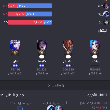
كايسا
4
انتصار
1
خسارة
80%
Tiếng Việt
زيراث
3
انتصار
2
خسارة
60%
جين
1
انتصار
4
خسارة
20%
الإتقان
10
21
66
جينكس
لوشيان
كايسا
آش
نقاط الإتقان
نقاط الإتقان
نقاط الإتقان
نقاط الإتقان
رؤية المزيد
الألعاب الأخيرة
20لعبة 8انتصار 12خسارة}
أعلى معدل الانتصارات
دور مفضّل (مصنّف)
7.2
/
6.3
/
5.1