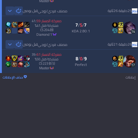
master
25دقيقة 26ثانية
قبل يومين
نصر
مصنف فردي/زوجي
 Games
معركة المسار
59
41
:
7
/
5
/
7
مشاركة/قتل
41
%
CS
204
(8)
2.80:1 KDA
14
diamond 1
26دقيقة 21ثانية
قبل يومين
نصر
مصنف فردي/زوجي
 Games
معركة المسار
61
39
:
8
/
0
/
9
مشاركة/قتل
50
%
CS
223
(8.5)
Perfect
17
master
إعلانات
حذف الإعلانات