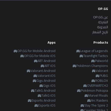
OP.GG
عن OP.GG
الشركة
المدونة
تاريخ الشعار
Apps
Products
OP.GG for Mobile Android
League of Legends
OP.GG for Mobile iOS
Teamfight Tactics
AllT Android
Palworld
AllT iOS
Pokémon Champions
Valorant Android
Valorant
Valorant iOS
PUBG
Gigs Android
ROBLOX
Gigs iOS
OVERWATCH2
TalkG Android
Pokémon Pokopia
TalkG iOS
Marvel Rivals
Esports Android
Arc Raiders
Esports iOS
Slay The Spire 2
Counter Strike 2