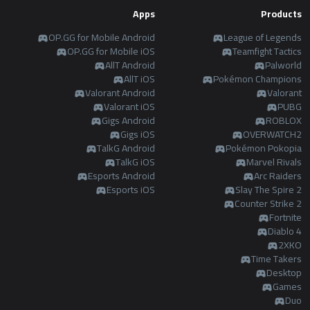
Apps
Products
OP.GG for Mobile Android
League of Legends
OP.GG for Mobile iOS
Teamfight Tactics
AllT Android
Palworld
AllT iOS
Pokémon Champions
Valorant Android
Valorant
Valorant iOS
PUBG
Gigs Android
ROBLOX
Gigs iOS
OVERWATCH2
TalkG Android
Pokémon Pokopia
TalkG iOS
Marvel Rivals
Esports Android
Arc Raiders
Esports iOS
Slay The Spire 2
Counter Strike 2
Fortnite
Diablo 4
2XKO
Time Takers
Desktop
Games
Duo