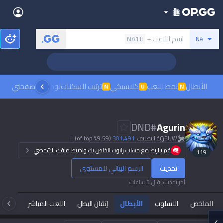
Back
بحث عن المستدعي
اسم اللاعب +
#NA1
NA
Sign in
العربية
Stats
Teamfight Tactics
League of Legends
Language
English
Preferred
الأبطال
نمط اللعب
كلاسيكي
ترتيب السكنات
لوحات الصدارة
صفحتي
مشاهدة
N
U
N
Pokémon Champions
Palworld
العربية
한국어
PUBG
Valorant
DND
#
Agurin
日本語
EUW
رتبة التصنيف
301,491
(9.59% of top)
Dark mode
Beta
OVERWATCH2
ROBLOX
قم بالربط مع حساب رايوت الخاص بك واضبط ملفك الشخصي.
119
język polski
Beta
Beta
تحديث
الرسم البياني للمستوى
Marvel Rivals
Pokémon Pokopia
Sign in
آخر تحديث
:
قبل 5 ساعات
Beta
Beta
français
Slay The Spire 2
Arc Raiders
الملخص
الاسلوب
الأبطال
إتقان البطل
اللعب المباشر
تاك
Beta
Beta
Fortnite
Counter Strike 2
Deutsch