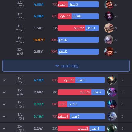
AllT
222
4.00:1
vs
3
انتصار
1
خسارة
75%
7.4/m
Türkçe
181
Valorant
4.38:1
vs
2
انتصار
1
خسارة
67%
7.2/m
119
1.50:1
vs
1
انتصار
2
خسارة
33%
Gigs
6.6/m
limba română
139
14.67:1
vs
2
انتصار
0
100%
خسارة
6.7/m
TalkG
português
224
2.63:1
vs
2
انتصار
0
100%
خسارة
8/m
Esports
简体中文
رؤية المزيد
169
4.10:1
繁體中文
2
5
انتصار
3
خسارة
63%
5.5/m
166
2.69:1
3
2
انتصار
5
خسارة
29%
6/m
српски језик
152
3.32:1
4
4
انتصار
1
خسارة
80%
5.7/m
italiano
172
3.19:1
5
3
انتصار
1
خسارة
75%
5.9/m
204
2.24:1
6
1
انتصار
2
خسارة
33%
ไทย
6.4/m