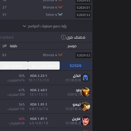
S2024 S2
27
bronze 4
S2024 S1
31
silver 4
S2023 S2
Türkçe
رؤية جميع مستويات المواسم
limba română
مصنف مرن
ranked
موسم
طبقة
LP
português
92
bronze 4
S2024 S2
S2026
مصنف فردي/زوجي
مصنف مرن
简体中文
الكل
2.23:1 KDA
%
50
)
3.9
(
126
CS
5.9 / 7.5 / 10.7
474
المباريات
繁體中文
بارد
2.40:1 KDA
%
47
)
2.7
(
87
CS
5 / 7.5 / 13.1
308
المباريات
српски језик
تيمو
1.91:1 KDA
%
54
)
6.4
(
207
CS
7.4 / 7.4 / 6.8
116
المباريات
italiano
غارين
1.87:1 KDA
%
60
)
6.2
(
189
CS
7.8 / 6.8 / 4.9
45
المباريات
ไทย