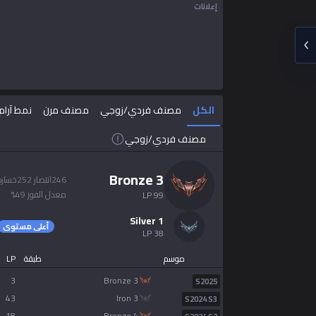
إعلانات
español
Nederlands
الكل
مصنف فردي/زوجي
مصنف مرن
نمط آرام
dansk
مصنف فردي/زوجي
Svenska
bronze 3
246
انتصار
252
خسارة
معدل الفوز
49
%
LP
99
Norsk
silver 1
أعلى مستوى
LP
38
русский язык
موسم
طبقة
LP
magyar
3
bronze 3
S2025
43
iron 3
S2024 S3
18
bronze 4
suomi