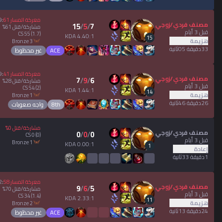
معركة المسار
61
:
9
مصنف فردي/زوجي
15
/
5
/
7
مشاركة/قتل
61
%
قبل 3 أيام
CS
55
(1.7)
4.40:1 KDA
15
هزيمة
bronze 3
33دقيقة 05ثانية
ACE
غير محظوظ
معركة المسار
41
:
9
مصنف فردي/زوجي
7
/
9
/
6
مشاركة/قتل
28
%
قبل 3 أيام
CS
54
(2)
1.44:1 KDA
14
هزيمة
bronze 1
26دقيقة 46ثانية
8th
واجه صعوبات
مشاركة/قتل
0
%
مصنف فردي/زوجي
0
/
0
/
0
CS
0
(0)
قبل 3 أيام
bronze 1
0.00:1 KDA
1
إعادة
1دقيقة 33ثانية
معركة المسار
58
:
2
مصنف فردي/زوجي
9
/
6
/
5
مشاركة/قتل
70
%
قبل 3 أيام
CS
34
(1.4)
2.33:1 KDA
11
هزيمة
bronze 2
24دقيقة 13ثانية
ACE
غير محظوظ