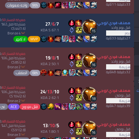
33دقيقة 11ثانية
9th
واجه صعوبات
معركة المسار
50
:
0
مصنف فردي/زوجي
27
/
6
/
7
مشاركة/قتل
62
%
قبل يوم واحد
CS
44
(1.6)
5.67:1 KDA
15
نصر
bronze 4
27دقيقة 33ثانية
MVP
لا يُقهر
معركة المسار
45
:
5
مصنف فردي/زوجي
19
/
8
/
1
مشاركة/قتل
56
%
قبل يوم واحد
CS
85
(2.6)
2.50:1 KDA
16
هزيمة
bronze 2
32دقيقة 48ثانية
6th
المتقلب
معركة المسار
62
:
8
مصنف فردي/زوجي
24
/
13
/
10
ت
مشاركة/قتل
56
%
قبل يومين
CS
104
(2.6)
2.62:1 KDA
18
هزيمة
bronze 2
39دقيقة 47ثانية
قتل مزدوج
ACE
غير
معركة المسار
48
:
2
مصنف فردي/زوجي
13
/
10
/
5
مشاركة/قتل
47
%
قبل يومين
CS
91
(2.8)
1.80:1 KDA
16
هزيمة
bronze 3