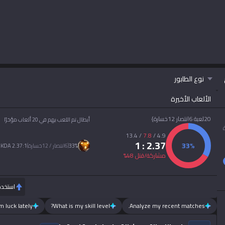
نوع الطابور
الألعاب الأخيرة
20لعبة 6انتصار 12خسارة}
أبطال تم اللعب بهم في 20 ألعاب مؤخرًا
13.4
/
7.8
/
4.9
: 1
2.37
33
%
%
33
(
6انتصار / 12خسارة
)
2.37:1 KDA
مشاركة/قتل
48
%
استخد
 luck lately?
What is my skill level?
Analyze my recent matches.