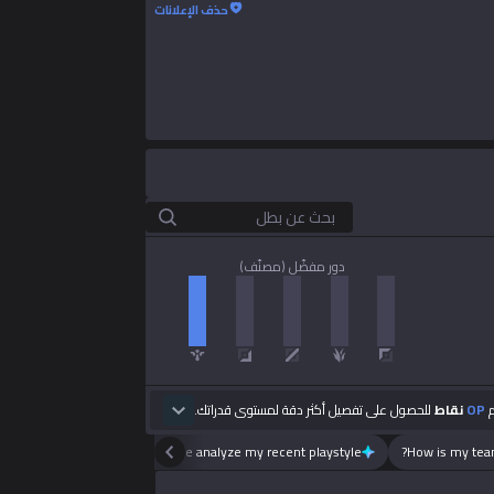
حذف الإعلانات
بحث عن بطل
دور مفضّل (مصنّف)
م
OP
نقاط
للحصول على تفصيل أكثر دقة لمستوى قدراتك.
Please analyze my recent playstyle.
How is my team