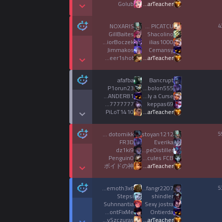
Golub
BearTeacher
Show More Detail Games
NOXARIS
JOKER PICATCU
4
GillBaites
Shacolino
JuniorBoczek
ilias1000
Jimmakos
Cemansy
Mrs1beer1shot
BearTeacher
Show More Detail Games
afafba
Bancrupt
P1orun23
kubolon555
OPSZANDER81
Truly a Curse
marlan7777777
keppas69
PiLoT1410
BearTeacher
Show More Detail Games
CWL dotomikk
stoyan1212
5
FR3D
Everika
dz1ki9
DopeDistiller
Penguin0
one of cules FCB
ボイドの神
BearTeacher
Show More Detail Games
behemoth3x6
stefangr2207
5
Stepsi
shindler
Suhnnantia
Sexy jostra
BabyDontFixMe
Ontierda
MlodySzczuras
BearTeacher