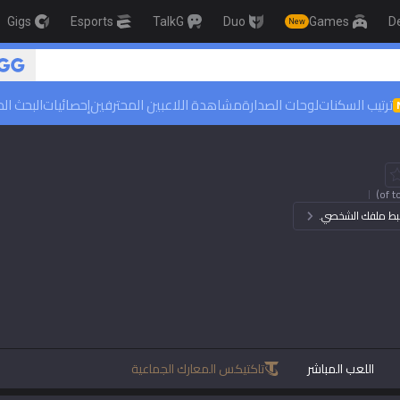
Gigs
Esports
TalkG
Duo
Games
D
New
ترتيب السكنات
لوحات الصدارة
مشاهدة اللاعبين المحترفين
إحصائيات
البحث ال
ضبط ملفك الشخصي.
اللعب المباشر
تاكتيكس المعارك الجماعية