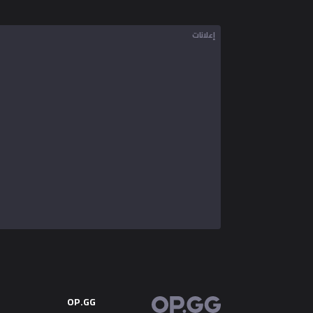
إعلانات
OP.GG
OP.GG