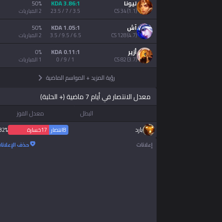
ليونا
3.86:1 KDA
%
50
)
1.1
(
34
CS
3.5 / 7 / 23.5
2
المباريات
Tiếng Việt
آش
1.05:1 KDA
%
50
)
4.7
(
128
CS
6.5 / 9.5 / 3.5
2
المباريات
أزير
0.11:1 KDA
%
0
)
3.7
(
82
CS
1 / 9 / 0
1
المباريات
رؤية المزيد
+
المواسم الماضية
معدل الانتصار في أيام 7 ماضية (+ الحلبة)
البطل
معدل الفوز
بارد
8
انتصار
17
خسارة
32%
إعلانات
حذف الإعلانا