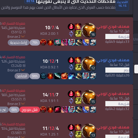
ملاحظات التحديث التي لا ينبغي تفويتها
BETA
التحديث
16.15
ملخصة حسب العرض الذي تختاره من الأبطال الذين لعبت بهم هذا الموسم والذين 
معركة المسار
40
:
0
مصنف فردي/زوجي
10
/
7
/
4
مشاركة/قتل
45
%
قبل 12 ساعة
CS
91
(2.7)
2.00:1 KDA
16
هزيمة
bronze 2
Un
33دقيقة 49ثانية
7th
إرادة حديدية
معركة المسار
46
:
4
مصنف فردي/زوجي
10
/
12
/
1
مشاركة/قتل
26
%
قبل 12 ساعة
CS
24
(0.9)
0.92:1 KDA
12
نصر
bronze 3
26دقيقة 20ثانية
9th
الصامد
معركة المسار
47
:
3
مصنف فردي/زوجي
14
/
11
/
7
مشاركة/قتل
60
%
قبل 15 ساعة
CS
55
(1.7)
1.91:1 KDA
15
هزيمة
bronze 3
32دقيقة 42ثانية
قتل مزدوج
6th
غير 
معركة المسار
54
:
6
مصنف فردي/زوجي
11
/
12
/
4
مشاركة/قتل
54
%
قبل 17 ساعة
CS
58
(1.7)
1.25:1 KDA
13
هزيمة
bronze 3