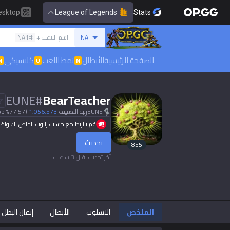
esktop
League of Legends
Stats
بحث عن المستدعي
NA
اسم اللاعب +
#NA1
العربية
الصفحة الرئيسية
الأبطال
نمط اللعب
كلاسيكي
N
U
N
English
Preferred
EUNE
#
BearTeacher
EUNE
رتبة التصنيف
1,056,573
(77.57% of top)
한국어
قم بالربط مع حساب رايوت الخاص بك وا
تحديث
日本語
855
آخر تحديث
:
قبل 3 ساعات
język polski
français
الملخص
الاسلوب
الأبطال
إتقان البطل
Deutsch