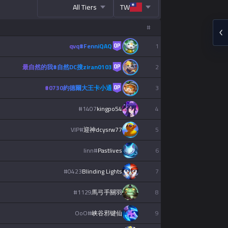
All Tiers
TW
#
español
qvq
#
FenniQAQ
1
Nederlands
最自然的我
#
自然DC搜ziran0103
2
dansk
#
0730
約德爾大王卡小通
3
#
1407
kingpo54
4
Svenska
VIP
#
迎神dcysrw77
5
Norsk
linn
#
Pastlives
6
русский язык
#
0423
Blinding Lights
7
#
1129
馬弓手關羽
8
magyar
OoO
#
峡谷邪键仙
9
suomi