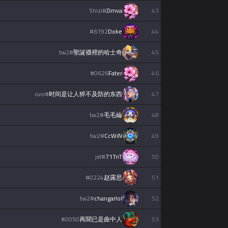
Shizi
#
Zimva
43
#
6192
Doke
44
tw2
#
聖誕襪裡的哈士奇
45
#
0626
Fater
46
ovo
#
时间是让人猝不及防的东西
47
tw2
#
毛毛綸
48
tw2
#
CcWiN
49
jxt
#
71TnT
50
#
0224
赵露思
51
tw2
#
changarlol
52
#
0050
再聞已是曲中人
53