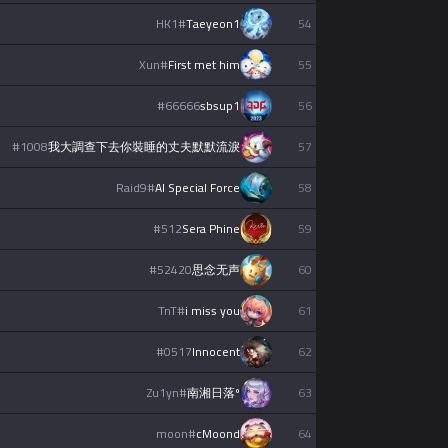
HK1
#
Taeyeon1
54
Xun
#
First met him
55
#
66666
sbsup1
56
#
1008
我大調查下去你裝睡的丈夫默默流淚
57
Raid9
#
AI Special Force
58
#
512
Sera Phine
59
#
52420
思念无声
60
TnT
#
i miss you
61
#
0517
Innocent
62
Zu1yn
#
南湘日落º
63
moon
#
cMoond
64