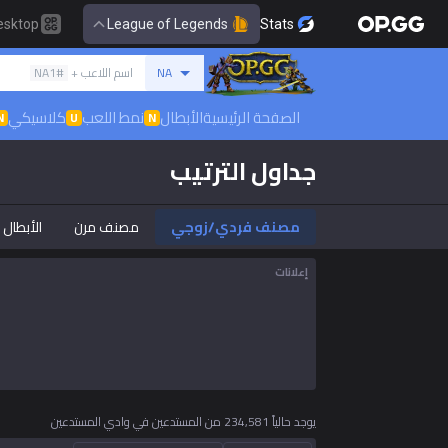
esktop
League of Legends
Stats
بحث عن المستدعي
NA
اسم اللاعب +
#NA1
العربية
الصفحة الرئيسية
الأبطال
نمط اللعب
كلاسيكي
N
U
N
جداول الترتيب
English
Preferred
한국어
مصنف فردي/زوجي
مصنف مرن
الأبطال
إعلانات
日本語
język polski
français
يوجد حالياً 234,581 من المستدعين في وادي المستدعين
Deutsch