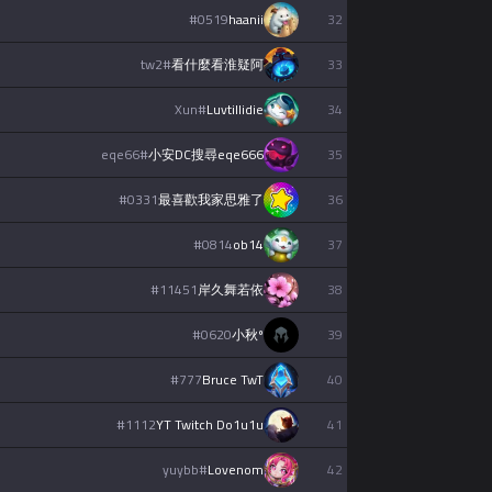
#
0519
haanii
32
tw2
#
看什麼看淮疑阿
33
Xun
#
Luvtillidie
34
eqe66
#
小安DC搜尋eqe666
35
#
0331
最喜歡我家思雅了
36
#
0814
ob14
37
#
11451
岸久舞若依
38
#
0620
小秋º
39
#
777
Bruce TwT
40
#
1112
YT Twitch Do1u1u
41
yuybb
#
Lovenom
42