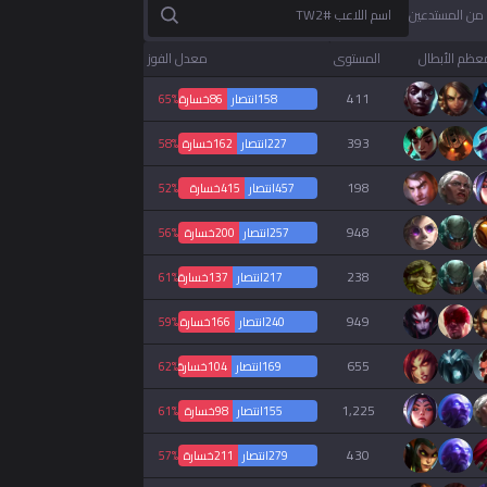
اسم اللاعب #TW2
عظم الأبطال
المستوى
معدل الفوز
411
158
انتصار
86
خسارة
65%
393
227
انتصار
162
خسارة
58%
198
457
انتصار
415
خسارة
52%
948
257
انتصار
200
خسارة
56%
238
217
انتصار
137
خسارة
61%
949
240
انتصار
166
خسارة
59%
655
169
انتصار
104
خسارة
62%
1,225
155
انتصار
98
خسارة
61%
430
279
انتصار
211
خسارة
57%