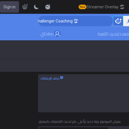
AR
Sign in
Streamer Overlay
New
🏆 Rank Up in 3 Days! Challenger Coaching
صفحتي
متعدد
تحديث اللعبة
حذف الإعلانات
يعرض السومونر برتبة حديد وأعلى. يتم تحديث التصنيفات باستمرار.