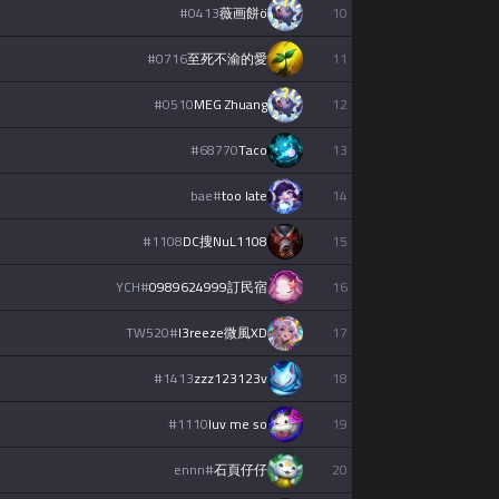
#
0413
薇画餅ö
10
#
0716
至死不渝的愛
11
Türkçe
#
0510
MEG Zhuang
12
limba română
#
68770
Taco
13
português
bae
#
too late
14
#
1108
DC搜NuL1108
15
简体中文
YCH
#
0989624999訂民宿
16
繁體中文
TW520
#
l3reeze微風XD
17
српски језик
#
1413
zzz123123v
18
#
1110
luv me so
19
italiano
ennn
#
石頁仔仔
20
ไทย