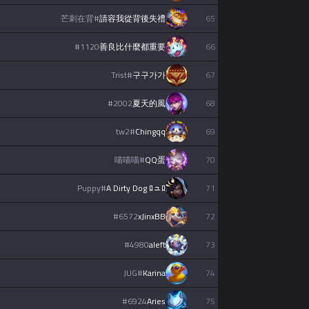
芒刺在背
#
請容我從背後失禮
65
#
1120
善良比什麼都重要
66
Trist
#
구구가가
67
#
2002
夏天的風
68
tw2
#
Chingqq
69
喵喵喵
#
QQ蛋
70
Puppy
#
A Dirty Dog ﾛュﾛ
71
#
6572
xJinxBB
72
#
4980
aleft
73
JUG
#
Karina
74
#
6924
Aries
75