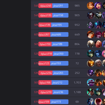
985
291
انتصار
245
خسارة
54%
905
158
انتصار
135
خسارة
54%
952
195
انتصار
139
خسارة
58%
449
406
انتصار
267
خسارة
60%
804
189
انتصار
150
خسارة
56%
778
350
انتصار
318
خسارة
52%
72
193
انتصار
123
خسارة
61%
252
265
انتصار
234
خسارة
53%
1,703
212
انتصار
166
خسارة
56%
1,169
236
انتصار
210
خسارة
53%
69
173
انتصار
109
خسارة
61%