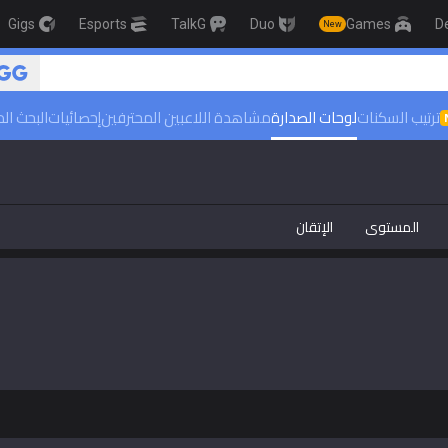
Gigs
Esports
TalkG
Duo
Games
D
New
ترتيب السكنات
لوحات الصدارة
مشاهدة اللاعبين المحترفين
إحصائيات
البحث ال
المستوى
الإتقان