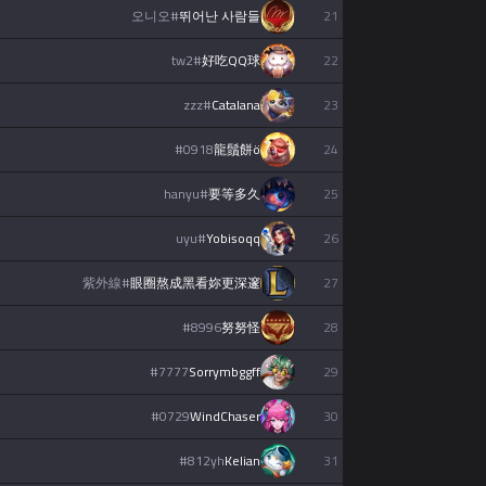
오니오
#
뛰어난 사람들
21
tw2
#
好吃QQ球
22
Tiếng Việt
zzz
#
Catalana
23
#
0918
龍鬚餅ö
24
hanyu
#
要等多久
25
uyu
#
Yobisoqq
26
紫外線
#
眼圈熬成黑看妳更深邃
27
#
8996
努努怪
28
#
7777
Sorrymbggff
29
#
0729
WindChaser
30
#
812yh
Kelian
31